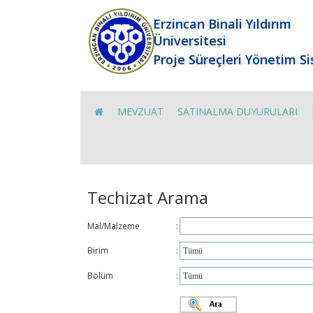
Erzincan Binali Yıldırım
Üniversitesi
Proje Süreçleri Yönetim S
MEVZUAT
SATINALMA DUYURULARI
Techizat Arama
Mal/Malzeme
:
Birim
:
Bölüm
: